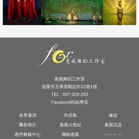
惠風舞蹈工作室
苗栗市玉華里勵志街12巷1號
TEL : 037-320-293
Facebook粉絲專頁
各界邀演
作品集
緣起
團長簡介
惠風大世紀
最新訊息
惠丹舞藝中心
聯絡惠風
Design by shin