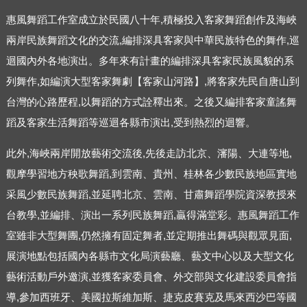
惠風舞蹈工作室成立於民國八十年,積極投入客家舞蹈創作及海峽
兩岸民族舞蹈文化的交流,編排深具客家與中華民族特色的舞作,巡
迴國內外各地演出。多年來有計畫的編排深具客家民族風貌的系
列舞作,如編演大型客家舞劇【客家山河路】,將客家先民自唐山到
台灣的心路歷程,以舞蹈的方式詮釋出來。之後又編排客家童謠舞
蹈及客家生活舞蹈等巡迴各縣市演出,受到熱烈的迴響。
此外,海峽兩岸開放藝術交流後,先後走訪北京、瀋陽、大連等地,
觀摩學習地方秧歌舞蹈,到雲南、貴州、桂林各少數民族地區實地
采風少數民族舞蹈,並延聘北京、雲南、甘肅舞蹈學院資深教授來
台教學,並編排、演出一系列民族舞蹈,贏得滿堂彩。惠風舞蹈工作
室雖非大型舞團,仍然擁有固定舞者,並定期推出舞碼與觀眾見面,
展演地點包括國內各縣市文化局演藝廳、藝文中心以及大型文化
藝術活動戶外邀演,並獲客家委員會、外交部與文化建設委員會指
導,參加西班牙、美國拉斯維加斯、捷克皮賽克及馬來西沙巴等國