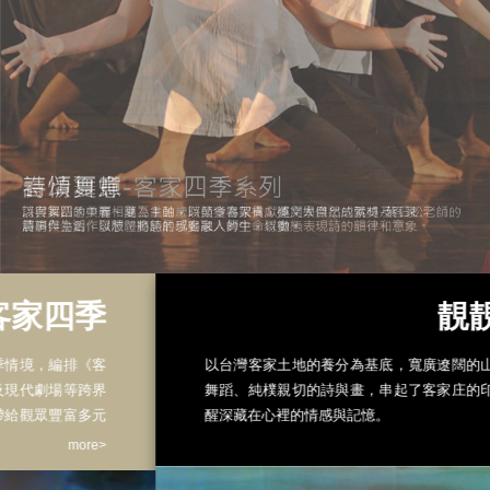
靚靚个印記
以台灣客家土地的養分為基底，寬廣遼闊的山歌、線條流暢的
舞蹈、純樸親切的詩與畫，串起了客家庄的印象美學，試著喚
醒深藏在心裡的情感與記憶。
more>